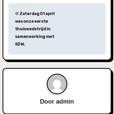
B
Zaterdag 01 april
e
was onze eerste
r
thuiswedstrijd in
samenwerking met
i
SDW.
c
h
t
n
a
v
Door
admin
i