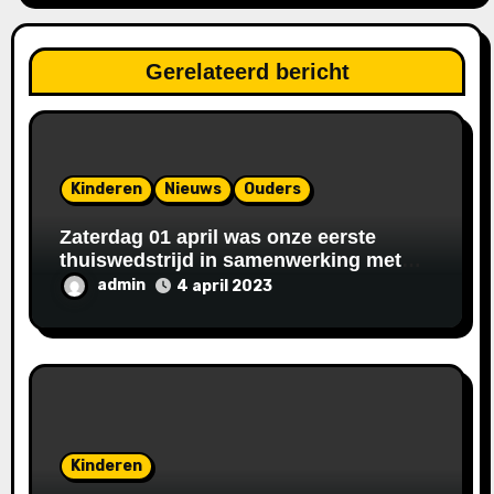
g
Gerelateerd bericht
a
t
i
Kinderen
Nieuws
Ouders
e
Zaterdag 01 april was onze eerste
thuiswedstrijd in samenwerking met
SDW.
admin
4 april 2023
Kinderen