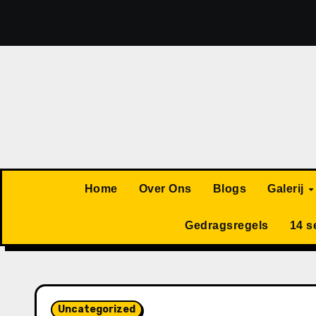
Ga
naar
de
inhoud
Home
Over Ons
Blogs
Galerij
Gedragsregels
14 s
Uncategorized