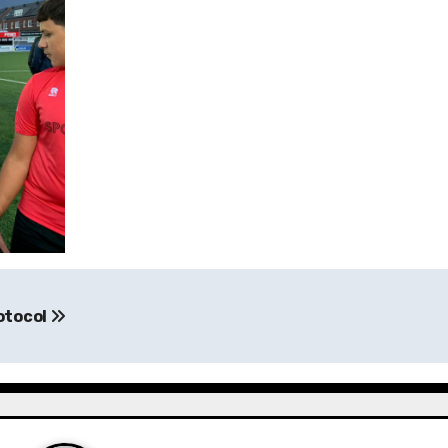
otocol